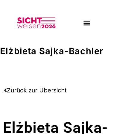
Zum
Inhalt
springen
Elżbieta Sajka-Bachler
Zurück zur Übersicht
Elżbieta Sajka-