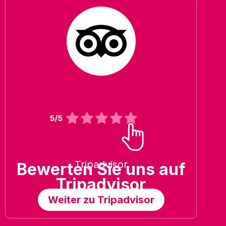
Tripadvisor
Bewerten Sie uns auf
Tripadvisor
Weiter zu Tripadvisor