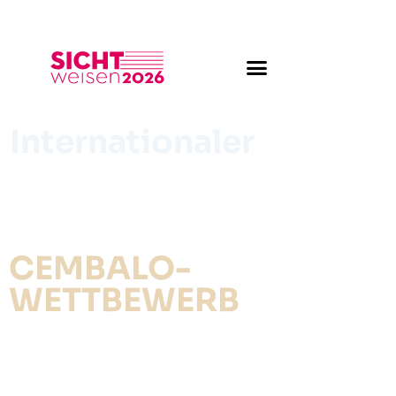
Zum
Inhalt
springen
Internationaler
CEMBALO-
WETTBEWERB