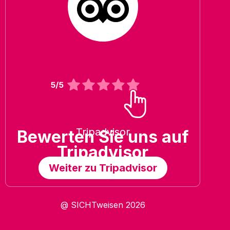
Tripadvisor
Bewerten Sie uns auf
Tripadvisor
Weiter zu Tripadvisor
@ SICHTweisen 2026