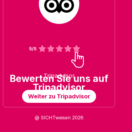
Tripadvisor
Bewerten Sie uns auf
Tripadvisor
Weiter zu Tripadvisor
@ SICHTweisen 2026