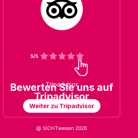
Tripadvisor
Bewerten Sie uns auf
Tripadvisor
Weiter zu Tripadvisor
@ SICHTweisen 2026