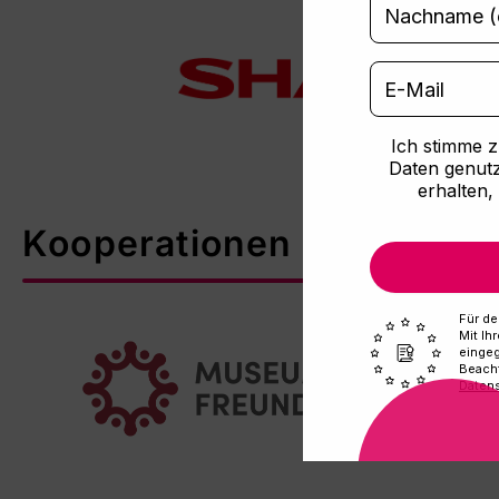
Ich stimme 
Daten genutz
erhalten, 
Kooperationen & Partner:
Für de
Mit Ih
eingeg
Beacht
Daten