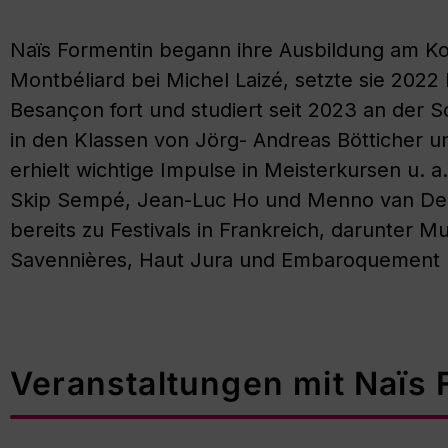
Naïs Formentin begann ihre
Ausbildung am K
Montbéliard bei Michel Laizé,
setzte sie 2022 
Besançon fort
und studiert seit 2023 an der
S
in den Klassen von Jörg- Andreas Bötticher
u
erhielt wichtige Impulse
in Meisterkursen u. a
Skip
Sempé, Jean-Luc Ho und Menno van Del
bereits zu Festivals in Frankreich,
darunter
Mu
Savennières
,
Haut Jura
und
Embaroquement 
Veranstaltungen mit Naïs 