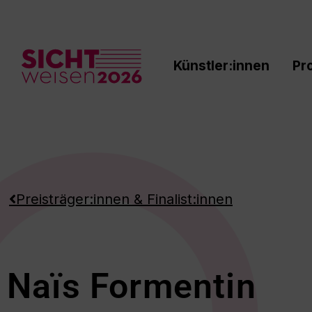
Zum
Inhalt
springen
Künstler:innen
Pr
Preisträger:innen & Finalist:innen
Naïs Formentin