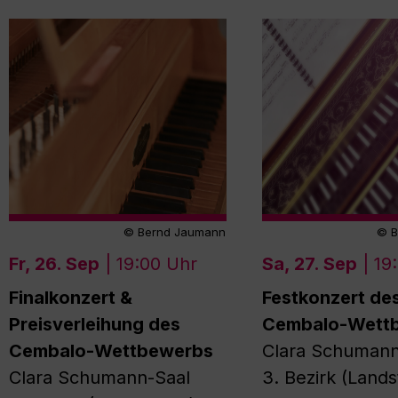
© Bernd Jaumann
© B
Fr, 26. Sep
| 19:00 Uhr
Sa, 27. Sep
| 19
Finalkonzert &
Festkonzert de
Preisverleihung des
Cembalo-Wett
Cembalo-Wettbewerbs
Clara Schumann
Clara Schumann-Saal
3. Bezirk (Lands