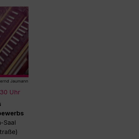
ernd Jaumann
:30 Uhr
s
bewerbs
-Saal
traße)