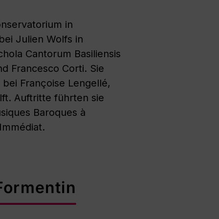
onservatorium
in
bei Julien Wolfs in
chola Cantorum
Basiliensis
nd Francesco Corti. Sie
. bei Françoise Lengellé,
ft.
Auftritte führten sie
siques Baroques à
Immédiat
.
Formentin