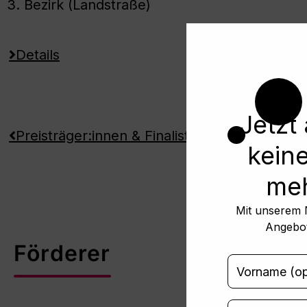
3. Bezirk (Landstraße)
Details
Details
Jetzt
Preisträger:innen & Finalist:innen
kein
meh
Mit unserem N
Angebot
Förderer