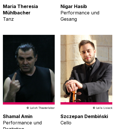
Maria Theresia
Nigar Hasib
Mühlbacher
Performance und
Tanz
Gesang
© Lalish Theaterlabor
© Leïla Lisiack
Shamal Amin
Szczepan Dembiński
Performance und
Cello