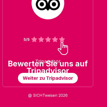
Tripadvisor
Bewerten Sie uns auf
Tripadvisor
Weiter zu Tripadvisor
@ SICHTweisen 2026