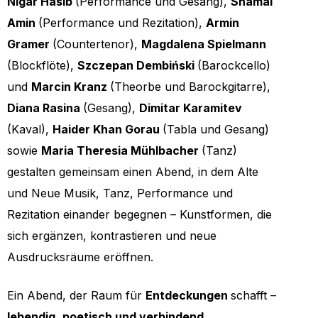
Nigar Hasib
(Performance und Gesang),
Shamal
Amin
(Performance und Rezitation),
Armin
Gramer
(Countertenor),
Magdalena Spielmann
(Blockflöte),
Szczepan Dembiński
(Barockcello)
und
Marcin Kranz
(Theorbe und Barockgitarre),
Diana Rasina
(Gesang),
Dimitar Karamitev
(Kaval),
Haider Khan Gorau
(Tabla und Gesang)
sowie
Maria Theresia Mühlbacher
(Tanz)
gestalten gemeinsam einen Abend, in dem Alte
und Neue Musik, Tanz, Performance und
Rezitation einander begegnen – Kunstformen, die
sich ergänzen, kontrastieren und neue
Ausdrucksräume eröffnen.
Ein Abend, der Raum für
Entdeckungen
schafft –
lebendig
,
poetisch und verbindend
.